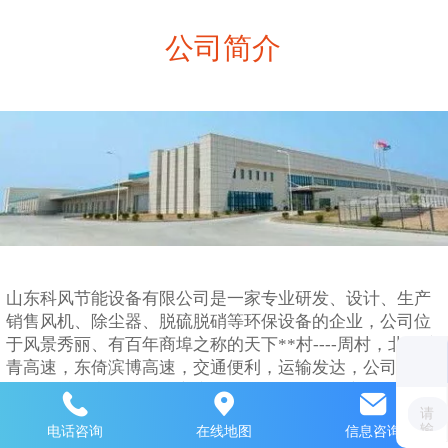
公司简介
山东科风节能设备有限公司是一家专业研发、设计、生产
销售风机、除尘器、脱硫脱硝等环保设备的企业，公司位
于风景秀丽、有百年商埠之称的天下**村----周村，北靠济
青高速，东倚滨博高速，交通便利，运输发达，公司奉行
销售优质的产品，满足客户的需求，一切以顾客为中心，
牢牢把握市场。 我公司产品包括：风机系列：高温不锈钢
电话咨询
在线地图
信息咨询
风机；锅炉鼓引风机；玻璃钢风机