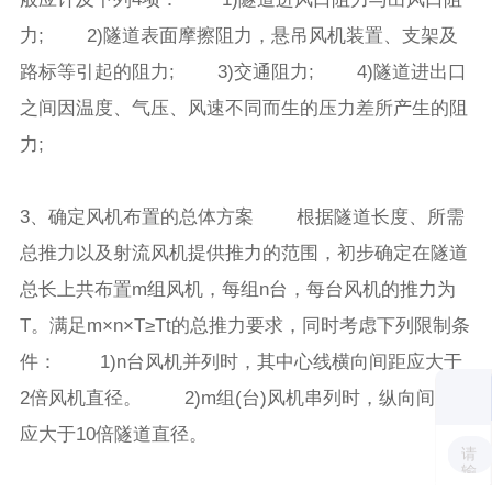
力; 2)隧道表面摩擦阻力，悬吊风机装置、支架及
路标等引起的阻力; 3)交通阻力; 4)隧道进出口
之间因温度、气压、风速不同而生的压力差所产生的阻
力;
3、确定风机布置的总体方案 根据隧道长度、所需
总推力以及射流风机提供推力的范围，初步确定在隧道
总长上共布置m组风机，每组n台，每台风机的推力为
T。满足m×n×T≥Tt的总推力要求，同时考虑下列限制条
件： 1)n台风机并列时，其中心线横向间距应大于
2倍风机直径。 2)m组(台)风机串列时，纵向间距
应大于10倍隧道直径。